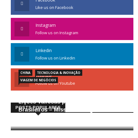
Like us on Facebook
Instagram
Follow us on Instagram
Linkedin
Follow us on Linkedin
CHINA
TECNOLOGIA & INOVAÇÃO
Youtube
VIAGEM DE NEGÓCIOS
Follow us on Youtube
Gigantes da Tecnologia Chinesa:
Lições Valiosas para Empresários
POSTS POPULARES
Brasileiros – Missão de Negócios China
25/04/2026