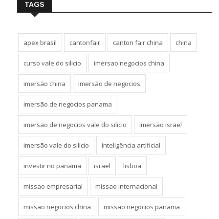
TAGS
apex brasil
cantonfair
canton fair china
china
curso vale do silicio
imersao negocios china
imersão china
imersão de negocios
imersão de negocios panama
imersão de negocios vale do silicio
imersão israel
imersão vale do silicio
inteligência artificial
investir no panama
israel
lisboa
missao empresarial
missao internacional
missao negocios china
missao negocios panama