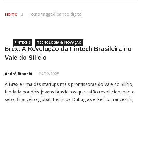
Home
Posts tagged banco digital
FINTECHS
TECNOLOGIA & INOVAÇÃO
Brex: A Revolução da Fintech Brasileira no
Vale do Silício
André Bianchi
24/12/2025
A Brex é uma das startups mais promissoras do Vale do Silício,
fundada por dois jovens brasileiros que estão revolucionando o
setor financeiro global. Henrique Dubugras e Pedro Franceschi,
os fundadores da Brex, perceberam uma grande oportunidade
no mercado e estão se tornando um exemplo