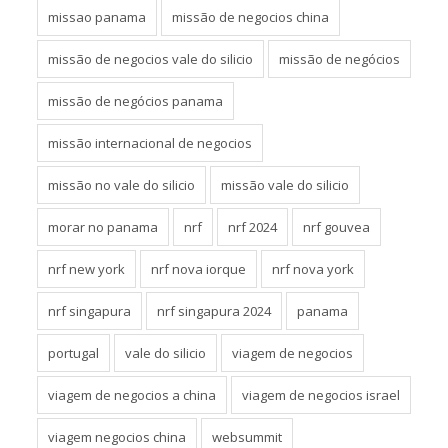
missao panama
missão de negocios china
missão de negocios vale do silicio
missão de negócios
missão de negócios panama
missão internacional de negocios
missão no vale do silicio
missão vale do silicio
morar no panama
nrf
nrf 2024
nrf gouvea
nrf new york
nrf nova iorque
nrf nova york
nrf singapura
nrf singapura 2024
panama
portugal
vale do silicio
viagem de negocios
viagem de negocios a china
viagem de negocios israel
viagem negocios china
websummit