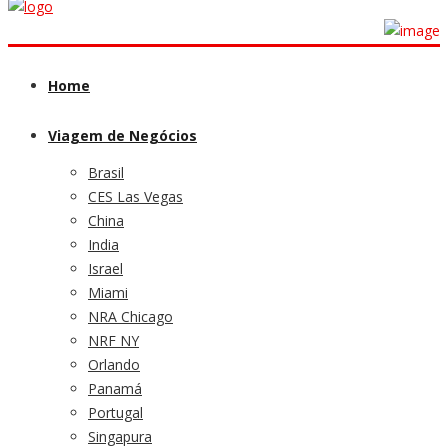
Home
Viagem de Negócios
Brasil
CES Las Vegas
China
India
Israel
Miami
NRA Chicago
NRF NY
Orlando
Panamá
Portugal
Singapura