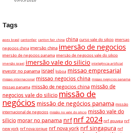
Tags
china
curso vale do silicio
imersao
apex brasil
cantonfair
canton fair china
imersão de negocios
imersão china
negocios china
imersão de negocios panama
imersão de negocios vale do silicio
imersão vale do silicio
imersão israel
inteligência artificial
missao empresarial
israel
investir no panama
lisboa
missao negocios china
missao internacional
missao negocios panama
missão de
missão de negocios china
missao panama
missão de
negocios vale do silicio
negócios
missão de negócios panama
missão
missão vale do
internacional de negocios
missão no vale do silicio
nrf 2024
nrf
silicio
morar no panama
nrf gouvea
nrf
nrf singapura
nrf nova york
new york
nrf nova iorque
nrf