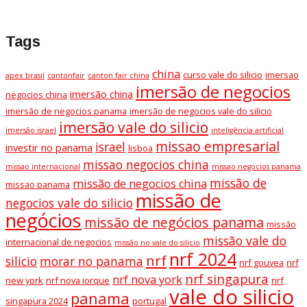
Tags
china
curso vale do silicio
imersao
apex brasil
cantonfair
canton fair china
imersão de negocios
imersão china
negocios china
imersão de negocios panama
imersão de negocios vale do silicio
imersão vale do silicio
imersão israel
inteligência artificial
missao empresarial
israel
investir no panama
lisboa
missao negocios china
missao internacional
missao negocios panama
missão de
missão de negocios china
missao panama
missão de
negocios vale do silicio
negócios
missão de negócios panama
missão
missão vale do
internacional de negocios
missão no vale do silicio
nrf 2024
nrf
silicio
morar no panama
nrf gouvea
nrf
nrf singapura
nrf nova york
new york
nrf nova iorque
nrf
vale do silicio
panama
singapura 2024
portugal