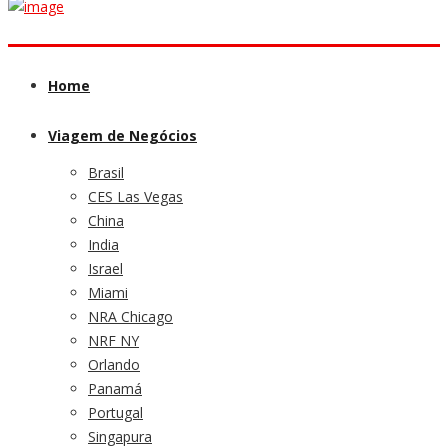
Home
Viagem de Negócios
Brasil
CES Las Vegas
China
India
Israel
Miami
NRA Chicago
NRF NY
Orlando
Panamá
Portugal
Singapura