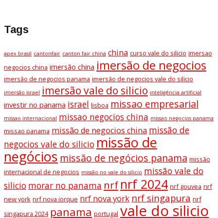
Tags
china
curso vale do silicio
imersao
apex brasil
cantonfair
canton fair china
imersão de negocios
imersão china
negocios china
imersão de negocios panama
imersão de negocios vale do silicio
imersão vale do silicio
imersão israel
inteligência artificial
missao empresarial
israel
investir no panama
lisboa
missao negocios china
missao internacional
missao negocios panama
missão de
missão de negocios china
missao panama
missão de
negocios vale do silicio
negócios
missão de negócios panama
missão
missão vale do
internacional de negocios
missão no vale do silicio
nrf 2024
nrf
silicio
morar no panama
nrf gouvea
nrf
nrf singapura
nrf nova york
new york
nrf nova iorque
nrf
vale do silicio
panama
singapura 2024
portugal