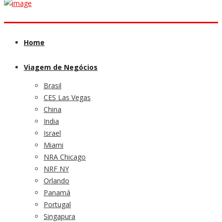
Home
Viagem de Negócios
Brasil
CES Las Vegas
China
India
Israel
Miami
NRA Chicago
NRF NY
Orlando
Panamá
Portugal
Singapura