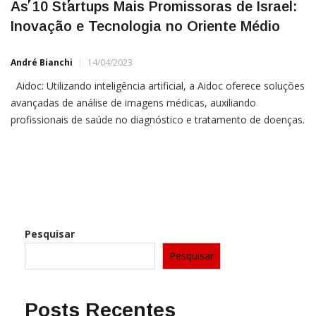
As 10 Startups Mais Promissoras de Israel:
Inovação e Tecnologia no Oriente Médio
André Bianchi
14/04/2023
Aidoc: Utilizando inteligência artificial, a Aidoc oferece soluções
avançadas de análise de imagens médicas, auxiliando
profissionais de saúde no diagnóstico e tratamento de doenças.
Orcam Technologies: A Orcam desenvolve dispositivos de
assistência visual para pessoas com deficiência visual ou
cegueira, usando tecnologias de inteligência artificial e
reconhecimento
Pesquisar
Pesquisar
Posts Recentes