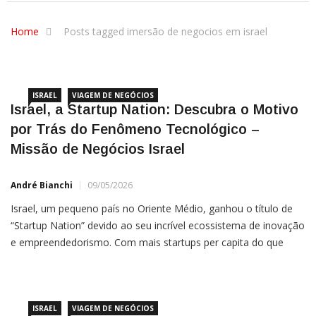
Home
Posts tagged imersão de negocios em israel
ISRAEL
VIAGEM DE NEGÓCIOS
Israel, a Startup Nation: Descubra o Motivo
por Trás do Fenômeno Tecnológico –
Missão de Negócios Israel
André Bianchi
09/05/2026
Israel, um pequeno país no Oriente Médio, ganhou o título de
“Startup Nation” devido ao seu incrível ecossistema de inovação
e empreendedorismo. Com mais startups per capita do que
qualquer outro país, Israel se destaca como uma potência
tecnológica e um centro global de inovação.
ISRAEL
VIAGEM DE NEGÓCIOS