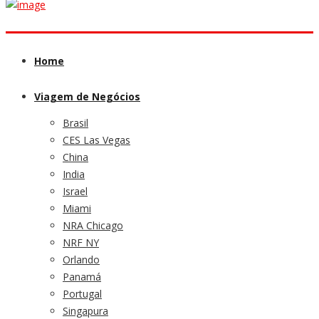
Home
Viagem de Negócios
Brasil
CES Las Vegas
China
India
Israel
Miami
NRA Chicago
NRF NY
Orlando
Panamá
Portugal
Singapura