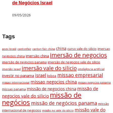
de Negócios Israel
09/05/2026
Tags
china
curso vale do silicio
imersao
apex brasil
cantonfair
canton fair china
imersão de negocios
imersão china
negocios china
imersão de negocios panama
imersão de negocios vale do silicio
imersão vale do silicio
imersão israel
inteligência artificial
missao empresarial
israel
investir no panama
lisboa
missao negocios china
missao internacional
missao negocios panama
missão de
missão de negocios china
missao panama
missão de
negocios vale do silicio
negócios
missão de negócios panama
missão
missão vale do
internacional de negocios
missão no vale do silicio