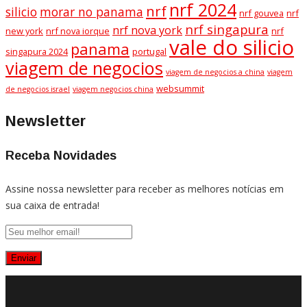
nrf 2024
nrf
silicio
morar no panama
nrf gouvea
nrf
nrf singapura
nrf nova york
new york
nrf nova iorque
nrf
vale do silicio
panama
singapura 2024
portugal
viagem de negocios
viagem de negocios a china
viagem
websummit
de negocios israel
viagem negocios china
Newsletter
Receba Novidades
Assine nossa newsletter para receber as melhores notícias em
sua caixa de entrada!