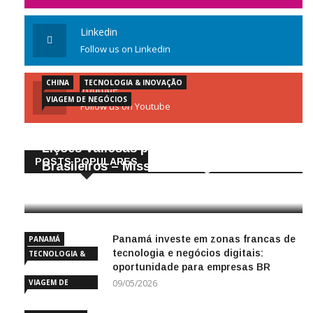
Linkedin
Follow us on Linkedin
CHINA
TECNOLOGIA & INOVAÇÃO
Youtube
VIAGEM DE NEGÓCIOS
Follow us on Youtube
Gigantes da Tecnologia Chinesa:
Lições Valiosas para Empresários
POSTS POPULARES
Brasileiros – Missão de Negócios China
25/04/2026
Panamá investe em zonas francas de
PANAMÁ
tecnologia e negócios digitais:
TECNOLOGIA &
oportunidade para empresas BR
INOVAÇÃO
VIAGEM DE
09/05/2026
NEGÓCIOS