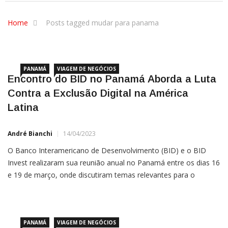
Home
Posts tagged mudar para panama
PANAMÁ
VIAGEM DE NEGÓCIOS
Encontro do BID no Panamá Aborda a Luta
Contra a Exclusão Digital na América
Latina
André Bianchi
14/04/2023
O Banco Interamericano de Desenvolvimento (BID) e o BID
Invest realizaram sua reunião anual no Panamá entre os dias 16
e 19 de março, onde discutiram temas relevantes para o
desenvolvimento da América Latina e do Caribe, incluindo o
combate à exclusão digital. Esse tema é de grande importância,
PANAMÁ
VIAGEM DE NEGÓCIOS