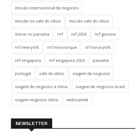
missão internacional de negocios
missão no vale do silicio
missão vale do silicio
morar no panama
nrf
nrf 2024
nrf gouvea
nrf new york
nrf nova iorque
nrf nova york
nrf singapura
nrf singapura 2024
panama
portugal
vale do silicio
viagem de negocios
viagem de negocios a china
viagem de negocios israel
viagem negocios china
websummit
NEWSLETTER