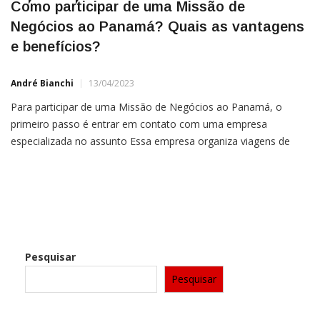
Como participar de uma Missão de
Negócios ao Panamá? Quais as vantagens
e benefícios?
André Bianchi
13/04/2023
Para participar de uma Missão de Negócios ao Panamá, o
primeiro passo é entrar em contato com uma empresa
especializada no assunto Essa empresa organiza viagens de
imersão ao Panamá, um importante centro financeiro e de
logística na América Central, oferecendo uma experiência
valiosa para empresas brasileiras que desejam expandir seus
negócios e conhecer novos […]
Pesquisar
Pesquisar