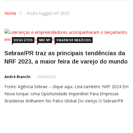
Home
Posts tagged nrf 2023
DICAS ÚTEIS
NRF NY
VIAGEM DE NEGÓCIOS
Sebrae/PR traz as principais tendências da
NRF 2023, a maior feira de varejo do mundo
André Bianchi
16/04/2023
Fonte: Agência Sebrae – clique aqui. Leia também: NRF 2024 Em
Nova Iorque: Uma Oportunidade Imperdível Para Empresas
Brasileiras Brilharem No Palco Global Do Varejo O Sebrae/PR
apresentou, nesta terça-feira (14), o relatório Tendências:
Especial NRF, que traz as oito principais tendências