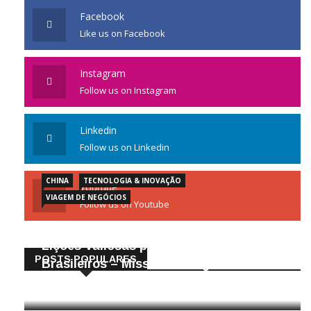
Facebook
Like us on Facebook
Instagram
Follow us on Instagram
Linkedin
Follow us on Linkedin
CHINA
TECNOLOGIA & INOVAÇÃO
Youtube
VIAGEM DE NEGÓCIOS
Follow us on Youtube
Gigantes da Tecnologia Chinesa:
Lições Valiosas para Empresários
POSTS POPULARES
Brasileiros – Missão de Negócios China
25/04/2026