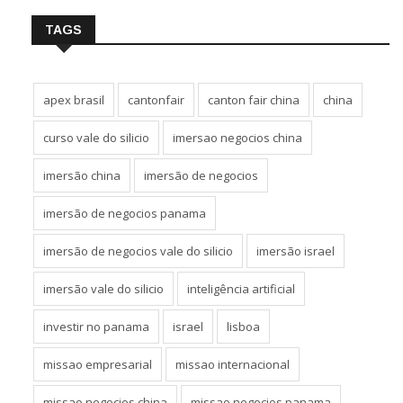
TAGS
apex brasil
cantonfair
canton fair china
china
curso vale do silicio
imersao negocios china
imersão china
imersão de negocios
imersão de negocios panama
imersão de negocios vale do silicio
imersão israel
imersão vale do silicio
inteligência artificial
investir no panama
israel
lisboa
missao empresarial
missao internacional
missao negocios china
missao negocios panama