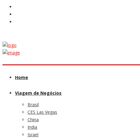
Home
Viagem de Negócios
Brasil
CES Las Vegas
China
India
Israel