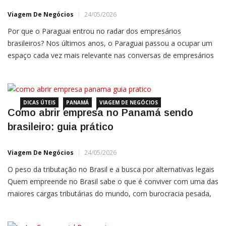
Viagem De Negócios
24/05/2026
Por que o Paraguai entrou no radar dos empresários
brasileiros? Nos últimos anos, o Paraguai passou a ocupar um
espaço cada vez mais relevante nas conversas de empresários
brasileiros que buscam competitividade, novos mercados e
alternativas para internacionalizar suas operações. O país, que
durante muito tempo foi lembrado principalmente pelo
comércio de fronteira, vem se
DICAS ÚTEIS
PANAMÁ
VIAGEM DE NEGÓCIOS
Como abrir empresa no Panamá sendo
brasileiro: guia prático
Viagem De Negócios
24/05/2026
O peso da tributação no Brasil e a busca por alternativas legais
Quem empreende no Brasil sabe o que é conviver com uma das
maiores cargas tributárias do mundo, com burocracia pesada,
instabilidade jurídica e um câmbio que corrói margens a cada
variação. Para empresários que operam com clientes