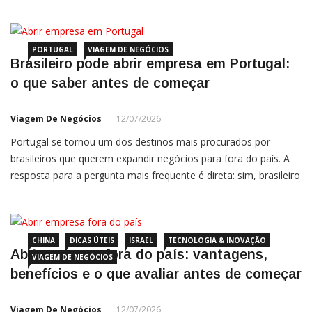
estabelecer uma base de negócios na América Central.
Conhecida internacionalmente pelo ambiente político estável,
pela abertura ao investimento estrangeiro e pela presença de
empresas dos setores de
PORTUGAL
VIAGEM DE NEGÓCIOS
Brasileiro pode abrir empresa em Portugal:
o que saber antes de começar
Viagem De Negócios
12/07/2026
Portugal se tornou um dos destinos mais procurados por
brasileiros que querem expandir negócios para fora do país. A
resposta para a pergunta mais frequente é direta: sim, brasileiro
pode abrir empresa em Portugal, e a legislação portuguesa não
impõe nenhuma restrição de nacionalidade para isso. Um
cidadão brasileiro pode ser sócio ou sócio-gerente de […]
CHINA
DICAS ÚTEIS
ISRAEL
TECNOLOGIA & INOVAÇÃO
Abrir empresa fora do país: vantagens,
VIAGEM DE NEGÓCIOS
benefícios e o que avaliar antes de começar
Viagem De Negócios
12/07/2026