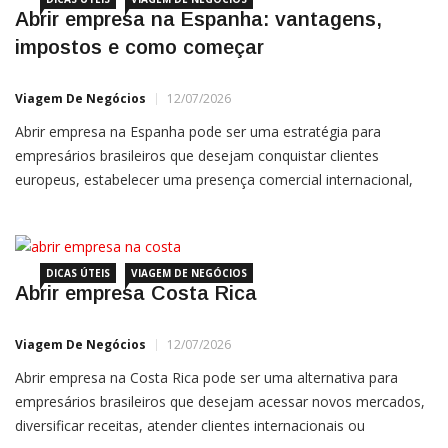
Abrir empresa na Espanha: vantagens,
impostos e como começar
Viagem De Negócios
12/07/2026
Abrir empresa na Espanha pode ser uma estratégia para
empresários brasileiros que desejam conquistar clientes
europeus, estabelecer uma presença comercial internacional,
faturar em euros ou utilizar o país como base para expandir
seus negócios pela União Europeia. A Espanha reúne
características relevantes para empresas estrangeiras: mercado
consumidor desenvolvido,
DICAS ÚTEIS
VIAGEM DE NEGÓCIOS
Abrir empresa Costa Rica
Viagem De Negócios
12/07/2026
Abrir empresa na Costa Rica pode ser uma alternativa para
empresários brasileiros que desejam acessar novos mercados,
diversificar receitas, atender clientes internacionais ou