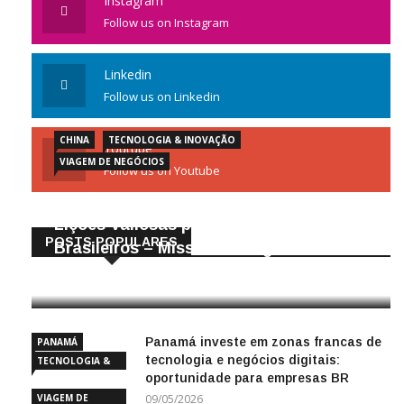
Instagram
Follow us on Instagram
Linkedin
Follow us on Linkedin
CHINA
TECNOLOGIA & INOVAÇÃO
Youtube
VIAGEM DE NEGÓCIOS
Follow us on Youtube
Gigantes da Tecnologia Chinesa:
Lições Valiosas para Empresários
POSTS POPULARES
Brasileiros – Missão de Negócios China
25/04/2026
Panamá investe em zonas francas de
PANAMÁ
tecnologia e negócios digitais:
TECNOLOGIA &
oportunidade para empresas BR
INOVAÇÃO
VIAGEM DE
09/05/2026