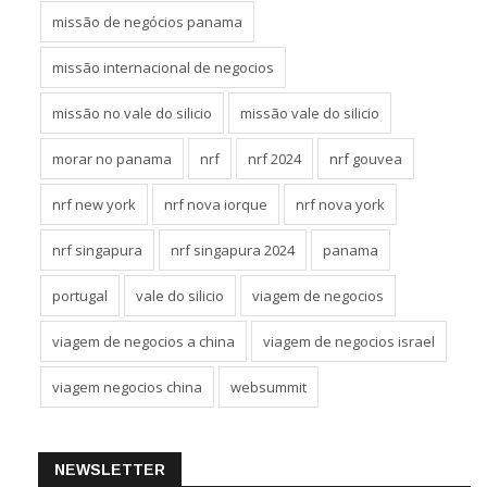
missão de negócios panama
missão internacional de negocios
missão no vale do silicio
missão vale do silicio
morar no panama
nrf
nrf 2024
nrf gouvea
nrf new york
nrf nova iorque
nrf nova york
nrf singapura
nrf singapura 2024
panama
portugal
vale do silicio
viagem de negocios
viagem de negocios a china
viagem de negocios israel
viagem negocios china
websummit
NEWSLETTER