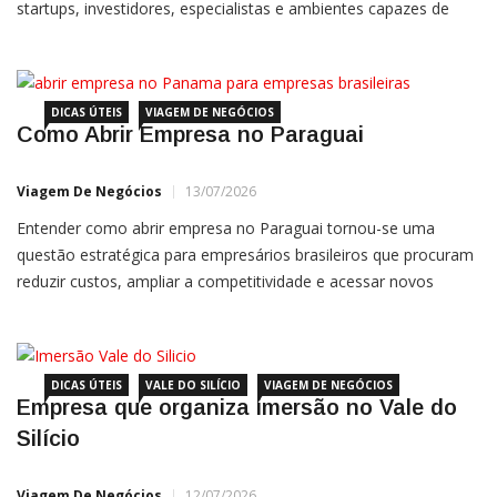
startups, investidores, especialistas e ambientes capazes de
transformar uma viagem internacional em uma experiência
relevante para os negócios. Desde 2013, o empresário André
Bianchi lidera imersões empresariais no Vale do Silício,
conectando
DICAS ÚTEIS
VIAGEM DE NEGÓCIOS
Como Abrir Empresa no Paraguai
Viagem De Negócios
13/07/2026
Entender como abrir empresa no Paraguai tornou-se uma
questão estratégica para empresários brasileiros que procuram
reduzir custos, ampliar a competitividade e acessar novos
mercados. O país oferece um ambiente tributário mais simples,
proximidade geográfica com o Brasil e incentivos específicos
para indústrias e empresas exportadoras. Entretanto, abrir uma
empresa no
DICAS ÚTEIS
VALE DO SILÍCIO
VIAGEM DE NEGÓCIOS
Empresa que organiza imersão no Vale do
Silício
Viagem De Negócios
12/07/2026