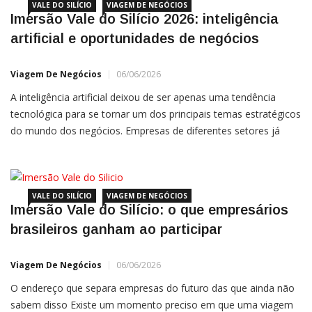
Capital Group (MCG). Para mais […]
VALE DO SILÍCIO
VIAGEM DE NEGÓCIOS
Imersão Vale do Silício 2026: inteligência
artificial e oportunidades de negócios
Viagem De Negócios
06/06/2026
A inteligência artificial deixou de ser apenas uma tendência
tecnológica para se tornar um dos principais temas estratégicos
do mundo dos negócios. Empresas de diferentes setores já
começam a sentir seus impactos na produtividade, na tomada
de decisão, no relacionamento com clientes, na gestão de
equipes e na criação de novos modelos de negócio. É […]
VALE DO SILÍCIO
VIAGEM DE NEGÓCIOS
Imersão Vale do Silício: o que empresários
brasileiros ganham ao participar
Viagem De Negócios
06/06/2026
O endereço que separa empresas do futuro das que ainda não
sabem disso Existe um momento preciso em que uma viagem