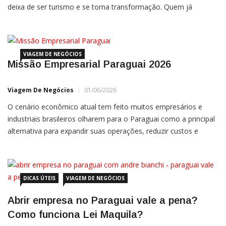
deixa de ser turismo e se torna transformação. Quem já
atravessou os corredores da Stanford University ao lado de um
parceiro de negócios, debateu fusões e aquisições com
advogados que estruturam deals de bilhões […]
VIAGEM DE NEGÓCIOS
Missão Empresarial Paraguai 2026
Viagem De Negócios
01/06/2026
O cenário econômico atual tem feito muitos empresários e
industriais brasileiros olharem para o Paraguai como a principal
alternativa para expandir suas operações, reduzir custos e
aumentar a margem de lucro. No entanto, o sucesso dessa
transição depende diretamente de entender os caminhos
corretos e construir a rede de contatos certa desde o primeiro
dia. […]
DICAS ÚTEIS
VIAGEM DE NEGÓCIOS
Abrir empresa no Paraguai vale a pena?
Como funciona Lei Maquila?