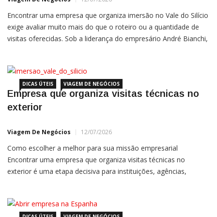
Encontrar uma empresa que organiza imersão no Vale do Silício
exige avaliar muito mais do que o roteiro ou a quantidade de
visitas oferecidas. Sob a liderança do empresário André Bianchi,
a Global Networking já conduziu mais de 120 imersões e
missões de negócios ao exterior, reunindo mais de 6.000
participantes em destinos como Vale […]
DICAS ÚTEIS
VIAGEM DE NEGÓCIOS
Empresa que organiza visitas técnicas no
exterior
Viagem De Negócios
12/07/2026
Como escolher a melhor para sua missão empresarial
Encontrar uma empresa que organiza visitas técnicas no
exterior é uma etapa decisiva para instituições, agências,
associações e empresas que desejam proporcionar uma
experiência internacional relevante aos seus participantes. Sob a
liderança do empresário André Bianchi, a Global Networking (
DICAS ÚTEIS
VIAGEM DE NEGÓCIOS