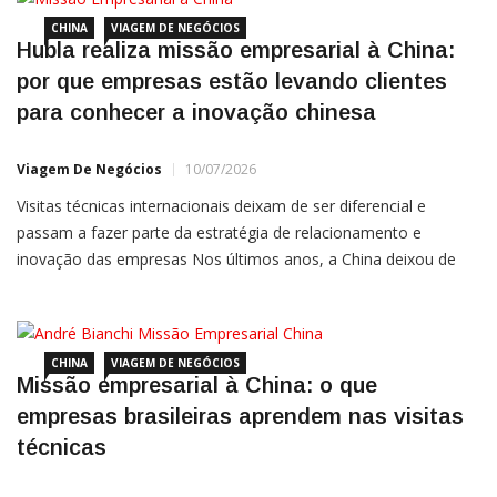
interno, busca por eficiência operacional e o interesse […]
CHINA
VIAGEM DE NEGÓCIOS
Hubla realiza missão empresarial à China:
por que empresas estão levando clientes
para conhecer a inovação chinesa
Viagem De Negócios
10/07/2026
Visitas técnicas internacionais deixam de ser diferencial e
passam a fazer parte da estratégia de relacionamento e
inovação das empresas Nos últimos anos, a China deixou de
ser vista apenas como um grande centro industrial. Hoje, o país
ocupa posição de destaque em áreas como inteligência
artificial, comércio eletrônico, mobilidade elétrica, automação,
robótica, fintechs e
CHINA
VIAGEM DE NEGÓCIOS
Missão empresarial à China: o que
empresas brasileiras aprendem nas visitas
técnicas