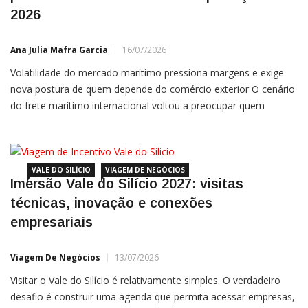
2026
Ana Julia Mafra Garcia
16/07/2026
Volatilidade do mercado marítimo pressiona margens e exige
nova postura de quem depende do comércio exterior O cenário
do frete marítimo internacional voltou a preocupar quem
importa da China. Em julho de 2026, contêineres chegando a
portos como Santos, Rio de Janeiro e Paranaguá já custam
entre US$ 7 mil e quase US$ 9 mil […]
VALE DO SILÍCIO
VIAGEM DE NEGÓCIOS
Imersão Vale do Silício 2027: visitas
técnicas, inovação e conexões
empresariais
Viagem De Negócios
13/07/2026
Visitar o Vale do Silício é relativamente simples. O verdadeiro
desafio é construir uma agenda que permita acessar empresas,