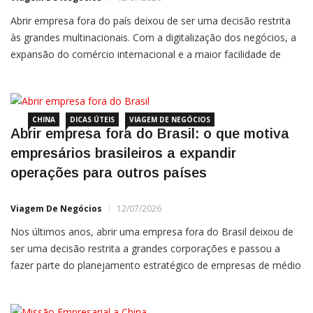
Abrir empresa fora do país deixou de ser uma decisão restrita
às grandes multinacionais. Com a digitalização dos negócios, a
expansão do comércio internacional e a maior facilidade de
acesso a mercados estrangeiros, pequenas e médias empresas
brasileiras também passaram a avaliar estruturas internacionais.
Para alguns empresários, a abertura de uma empresa no
exterior
CHINA
DICAS ÚTEIS
VIAGEM DE NEGÓCIOS
Abrir empresa fora do Brasil: o que motiva
empresários brasileiros a expandir
operações para outros países
Viagem De Negócios
12/07/2026
Nos últimos anos, abrir uma empresa fora do Brasil deixou de
ser uma decisão restrita a grandes corporações e passou a
fazer parte do planejamento estratégico de empresas de médio
e pequeno porte. O movimento é impulsionado por uma
combinação de fatores: carga tributária elevada no mercado