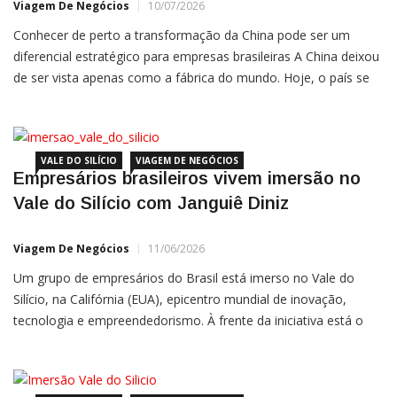
Viagem De Negócios
10/07/2026
Conhecer de perto a transformação da China pode ser um
diferencial estratégico para empresas brasileiras A China deixou
de ser vista apenas como a fábrica do mundo. Hoje, o país se
tornou um dos maiores polos globais de inovação, inteligência
artificial, automação, comércio eletrônico, mobilidade, fintechs
e cidades inteligentes. Para empresários e executivos
brasileiros,
VALE DO SILÍCIO
VIAGEM DE NEGÓCIOS
Empresários brasileiros vivem imersão no
Vale do Silício com Janguiê Diniz
Viagem De Negócios
11/06/2026
Um grupo de empresários do Brasil está imerso no Vale do
Silício, na Califórnia (EUA), epicentro mundial de inovação,
tecnologia e empreendedorismo. À frente da iniciativa está o
empresário e mentor Janguiê Diniz, fundador da Ser
Educacional, presidente do Instituto Êxito de
Empreendedorismo, da JD Business Academy e da Mentor