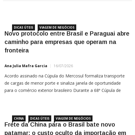
DICAS ÚTEIS
VIAGEM DE NEGÓCIOS
Novo protocolo entre Brasil e Paraguai abre
caminho para empresas que operam na
fronteira
Ana Julia Mafra Garcia
16/07/2026
Acordo assinado na Cúpula do Mercosul formaliza transporte
de cargas de menor porte e sinaliza janela de oportunidade
para o comércio exterior brasileiro Durante a 68ª Cúpula de
Chefes de Estado do Mercosul, realizada em Assunção nos dias
29 e 30 de junho, Brasil e Paraguai assinaram um
CHINA
DICAS ÚTEIS
VIAGEM DE NEGÓCIOS
Frete da China para o Brasil bate novo
patamar: o custo oculto da importação em