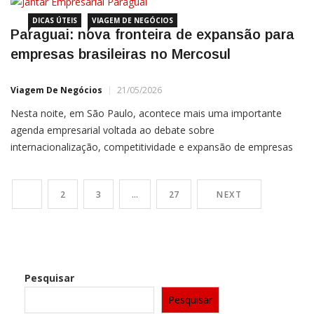
internacionais ou que querem proteger seu […]
DICAS ÚTEIS
VIAGEM DE NEGÓCIOS
Paraguai: nova fronteira de expansão para
empresas brasileiras no Mercosul
Viagem De Negócios
21/05/2026
Nesta noite, em São Paulo, acontece mais uma importante
agenda empresarial voltada ao debate sobre
internacionalização, competitividade e expansão de empresas
brasileiras na América do Sul. O jantar empresarial é promovido
pelo grupo Mercado&Opinião, liderado por Marcos Koenigkan,
1
2
3
…
27
NEXT
que convidou o empresário André Bianchi para participar do
encontro e acompanhar de perto
Pesquisar
Pesquisar