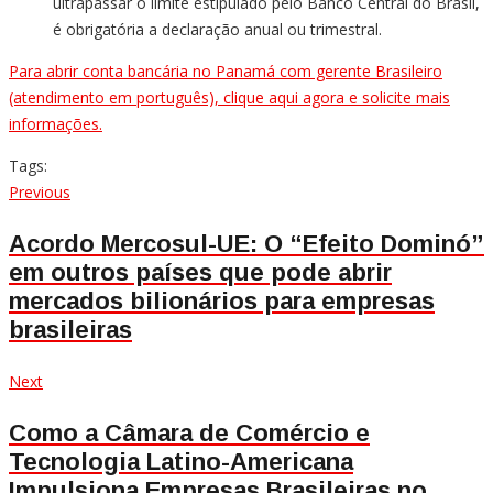
ultrapassar o limite estipulado pelo Banco Central do Brasil,
é obrigatória a declaração anual ou trimestral.
Para abrir conta bancária no Panamá com gerente Brasileiro
(atendimento em português), clique aqui agora e solicite mais
informações.
Tags:
Navegação
Previous
Previous
post:
de
Acordo Mercosul-UE: O “Efeito Dominó”
em outros países que pode abrir
Post
mercados bilionários para empresas
brasileiras
Next
Next
post:
Como a Câmara de Comércio e
Tecnologia Latino-Americana
Impulsiona Empresas Brasileiras no