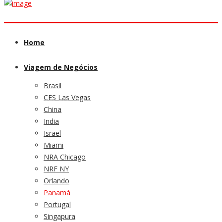
Home
Viagem de Negócios
Brasil
CES Las Vegas
China
India
Israel
Miami
NRA Chicago
NRF NY
Orlando
Panamá
Portugal
Singapura