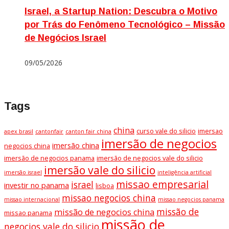
Israel, a Startup Nation: Descubra o Motivo
por Trás do Fenômeno Tecnológico – Missão
de Negócios Israel
09/05/2026
Tags
china
curso vale do silicio
imersao
apex brasil
cantonfair
canton fair china
imersão de negocios
imersão china
negocios china
imersão de negocios panama
imersão de negocios vale do silicio
imersão vale do silicio
imersão israel
inteligência artificial
missao empresarial
israel
investir no panama
lisboa
missao negocios china
missao internacional
missao negocios panama
missão de
missão de negocios china
missao panama
missão de
negocios vale do silicio