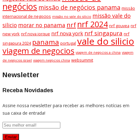
negócios
missão de negócios panama
missão
missão vale do
internacional de negocios
missão no vale do silicio
nrf 2024
nrf
silicio
morar no panama
nrf gouvea
nrf
nrf singapura
nrf nova york
new york
nrf nova iorque
nrf
vale do silicio
panama
singapura 2024
portugal
viagem de negocios
viagem de negocios a china
viagem
websummit
de negocios israel
viagem negocios china
Newsletter
Receba Novidades
Assine nossa newsletter para receber as melhores notícias em
sua caixa de entrada!