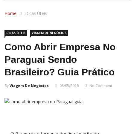
Home
Dicas Úteis
DICAS ÚTEIS
VIAGEM DE NEGÓCIOS
Como Abrir Empresa No
Paraguai Sendo
Brasileiro? Guia Prático
By
Viagem De Negócios
08/05/2026
No Comment
O Paraguai se tornou o destino favorito de