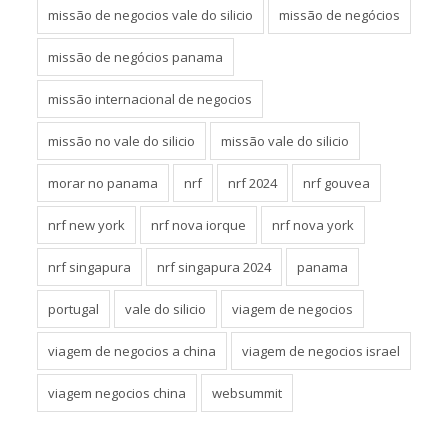
missão de negocios vale do silicio
missão de negócios
missão de negócios panama
missão internacional de negocios
missão no vale do silicio
missão vale do silicio
morar no panama
nrf
nrf 2024
nrf gouvea
nrf new york
nrf nova iorque
nrf nova york
nrf singapura
nrf singapura 2024
panama
portugal
vale do silicio
viagem de negocios
viagem de negocios a china
viagem de negocios israel
viagem negocios china
websummit