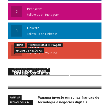
Instagram
Follow us on Instagram
Linkedin
Follow us on Linkedin
CHINA
TECNOLOGIA & INOVAÇÃO
Youtube
VIAGEM DE NEGÓCIOS
Follow us on Youtube
Gigantes da Tecnologia Chinesa:
Lições Valiosas para Empresários
POSTS POPULARES
Brasileiros – Missão de Negócios China
25/04/2026
Panamá investe em zonas francas de
PANAMÁ
tecnologia e negócios digitais:
TECNOLOGIA &