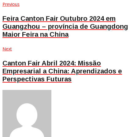
Navegação
Previous
Previous
post:
de
Feira Canton Fair Outubro 2024 em
Guangzhou – província de Guangdong
Post
Maior Feira na China
Next
Next
post:
Canton Fair Abril 2024: Missão
Empresarial a China: Aprendizados e
Perspectivas Futuras