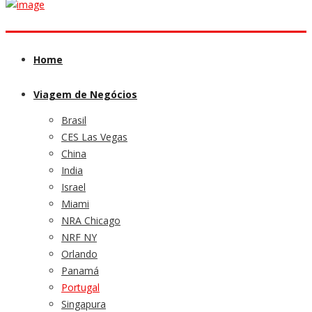
Home
Viagem de Negócios
Brasil
CES Las Vegas
China
India
Israel
Miami
NRA Chicago
NRF NY
Orlando
Panamá
Portugal
Singapura