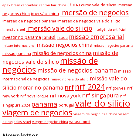
china
curso vale do silicio
imersao
apex brasil
cantonfair
canton fair china
imersão de negocios
imersão china
negocios china
imersão de negocios panama
imersão de negocios vale do silicio
imersão vale do silicio
imersão israel
inteligência artificial
missao empresarial
israel
investir no panama
lisboa
missao negocios china
missao internacional
missao negocios panama
missão de
missão de negocios china
missao panama
missão de
negocios vale do silicio
negócios
missão de negócios panama
missão
missão vale do
internacional de negocios
missão no vale do silicio
nrf 2024
nrf
silicio
morar no panama
nrf gouvea
nrf
nrf singapura
nrf nova york
new york
nrf nova iorque
nrf
vale do silicio
panama
singapura 2024
portugal
viagem de negocios
viagem de negocios a china
viagem
websummit
de negocios israel
viagem negocios china
Newsletter