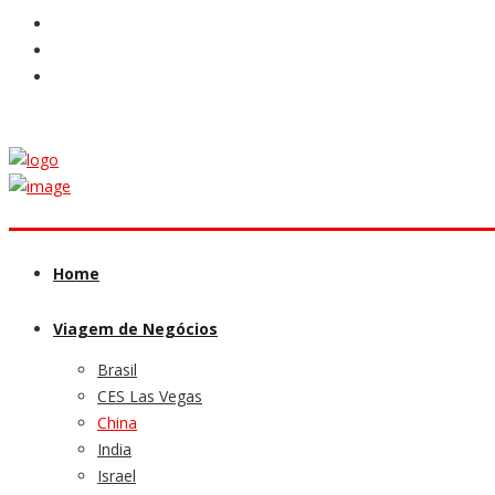
Home
Viagem de Negócios
Brasil
CES Las Vegas
China
India
Israel