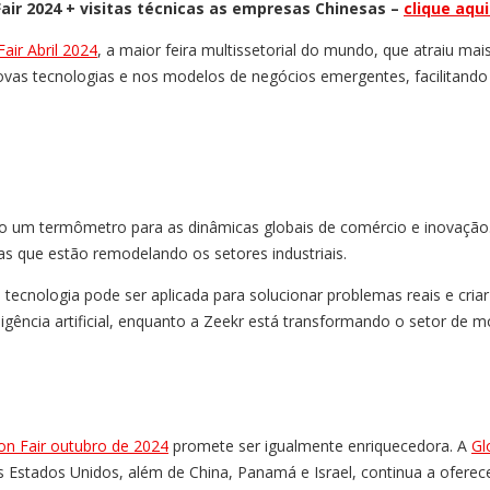
air 2024 + visitas técnicas as empresas Chinesas –
clique aqu
air Abril 2024
, a maior feira multissetorial do mundo, que atraiu mai
as tecnologias e nos modelos de negócios emergentes, facilitando a
omo um termômetro para as dinâmicas globais de comércio e inovação
s que estão remodelando os setores industriais.
ecnologia pode ser aplicada para solucionar problemas reais e cria
ência artificial, enquanto a Zeekr está transformando o setor de mo
on Fair outubro de 2024
promete ser igualmente enriquecedora. A
Gl
nos Estados Unidos, além de China, Panamá e Israel, continua a ofe